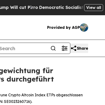
t Pirro
Democratic Socialists of America Propos
View all
Provided by AGP
Share
ugewichtung für
s durchgeführt
tune Crypto Altcoin Index ETPs abgeschlossen
N: SE0023260716).