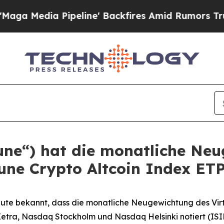
 Pipeline' Backfires Amid Rumors Trump Will cu
tune“) hat die monatliche Ne
une Crypto Altcoin Index ETP
ute bekannt, dass die monatliche Neugewichtung des Vir
Xetra, Nasdaq Stockholm und Nasdaq Helsinki notiert (ISI